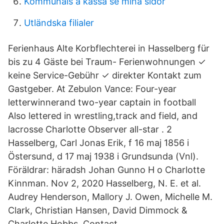
Kommunals a kassa se mina sidor
Utländska filialer
Ferienhaus Alte Korbflechterei in Hasselberg für
bis zu 4 Gäste bei Traum- Ferienwohnungen ✓
keine Service-Gebühr ✓ direkter Kontakt zum
Gastgeber. At Zebulon Vance: Four-year
letterwinnerand two-year captain in football
Also lettered in wrestling,track and field, and
lacrosse Charlotte Observer all-star . 2
Hasselberg, Carl Jonas Erik, f 16 maj 1856 i
Östersund, d 17 maj 1938 i Grundsunda (Vnl).
Föräldrar: häradsh Johan Gunno H o Charlotte
Kinnman. Nov 2, 2020 Hasselberg, N. E. et al.
Audrey Henderson, Mallory J. Owen, Michelle M.
Clark, Christian Hansen, David Dimmock &
Charlotte Hobbs. Contact.