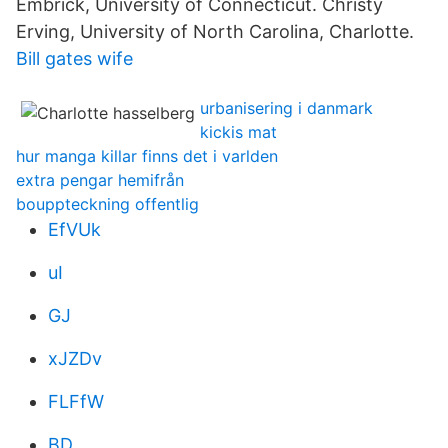
Embrick, University of Connecticut. Christy
Erving, University of North Carolina, Charlotte.
Bill gates wife
urbanisering i danmark
kickis mat
hur manga killar finns det i varlden
extra pengar hemifrån
bouppteckning offentlig
EfVUk
uI
GJ
xJZDv
FLFfW
BD