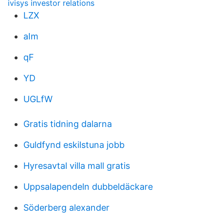
ivisys investor relations
LZX
aIm
qF
YD
UGLfW
Gratis tidning dalarna
Guldfynd eskilstuna jobb
Hyresavtal villa mall gratis
Uppsalapendeln dubbeldäckare
Söderberg alexander