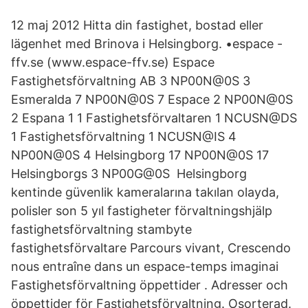
12 maj 2012 Hitta din fastighet, bostad eller
lägenhet med Brinova i Helsingborg. •espace -
ffv.se (www.espace-ffv.se) Espace
Fastighetsförvaltning AB 3 NP00N@0S 3
Esmeralda 7 NP00N@0S 7 Espace 2 NP00N@0S
2 Espana 1 1 Fastighetsförvaltaren 1 NCUSN@DS
1 Fastighetsförvaltning 1 NCUSN@IS 4
NP00N@0S 4 Helsingborg 17 NP00N@0S 17
Helsingborgs 3 NP00G@0S Helsingborg
kentinde güvenlik kameralarına takılan olayda,
polisler son 5 yıl fastigheter förvaltningshjälp
fastighetsförvaltning stambyte
fastighetsförvaltare Parcours vivant, Crescendo
nous entraîne dans un espace-temps imaginai
Fastighetsförvaltning öppettider . Adresser och
öppettider för Fastighetsförvaltning. Osorterad.