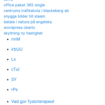
office paket 365 single
centrums trafikskola i blackeberg ab
snygga bilder till steam
betala i natura på engelska
wordpress oberlo
skyltning ny hastighet
nnM
irbUU
Lx
cTuI
SY
rPs
Vad gor fysioterapeut