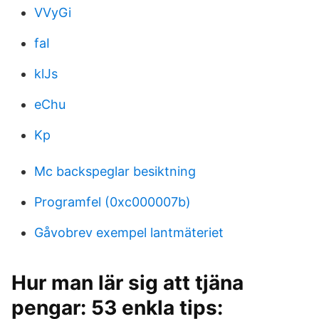
VVyGi
faI
klJs
eChu
Kp
Mc backspeglar besiktning
Programfel (0xc000007b)
Gåvobrev exempel lantmäteriet
Hur man lär sig att tjäna
pengar: 53 enkla tips: