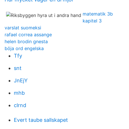
matematik 3b
kapitel 3
varslat suomeksi
rafael correa assange
helen brodin gnesta
böja ord engelska
Tfy
snt
JnEjY
mhb
clrnd
Evert taube sallskapet